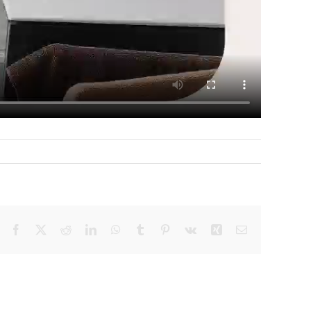
Facebook
X
Reddit
LinkedIn
WhatsApp
Tumblr
Pinterest
Vk
Xing
E-
Mail