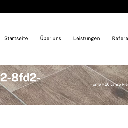
Startseite
Über uns
Leistungen
Refer
2-8fd2-
Home
»
20 Jahre Rie