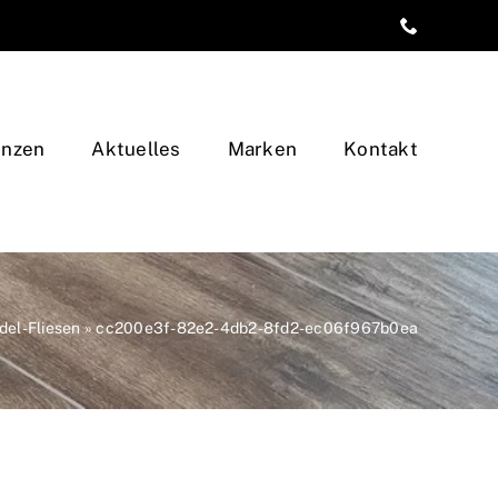
enzen
Aktuelles
Marken
Kontakt
del-Fliesen
»
cc200e3f-82e2-4db2-8fd2-ec06f967b0ea