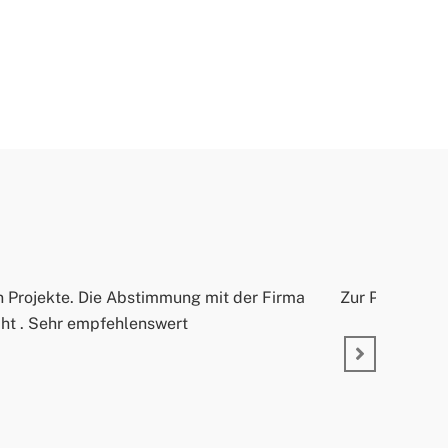
n Projekte. Die Abstimmung mit der Firma
Zur Person: He
acht . Sehr empfehlenswert