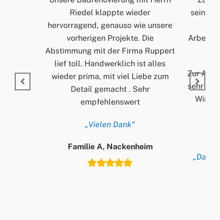
Riedel klappte wieder
seinem A
hervorragend, genauso wie unsere
und
vorherigen Projekte. Die
Arbeitss
Abstimmung mit der Firma Ruppert
lief toll. Handwerklich ist alles
Zur Arbei
wieder prima, mit viel Liebe zum
sehr ord
Detail gemacht . Sehr
Wir si
empfehlenswert
„Vielen Dank“
Familie A, Nackenheim
„Danke 
T