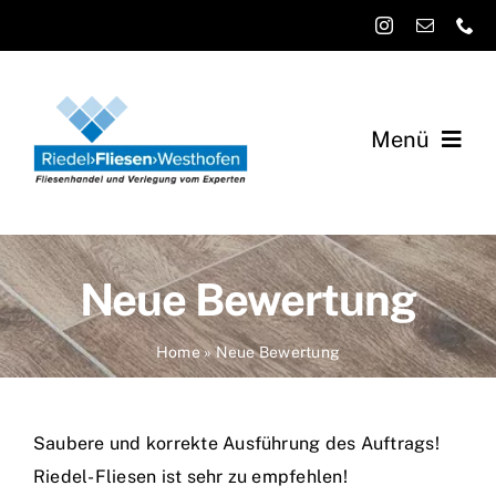
Zum
Inhalt
springen
Menü
Startseite
Über uns
Neue Bewertung
Leistungen
Home
»
Neue Bewertung
Referenzen
Saubere und korrekte Ausführung des Auftrags!
Aktuelles
Riedel-Fliesen ist sehr zu empfehlen!