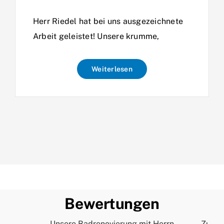
Herr Riedel hat bei uns ausgezeichnete
Arbeit geleistet! Unsere krumme,
Weiterlesen
Bewertungen
Unsere Badrenovierung mit Herrn
Zur Pe