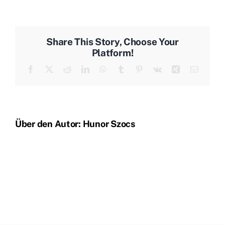
Share This Story, Choose Your
Platform!
Facebook
X
Reddit
LinkedIn
WhatsApp
Tumblr
Pinterest
Vk
Xing
E-
Mail
Über den Autor:
Hunor Szocs