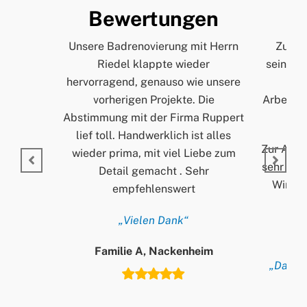
Bewertungen
Unsere Badrenovierung mit Herrn
Zur Pe
Riedel klappte wieder
seinem A
hervorragend, genauso wie unsere
und
vorherigen Projekte. Die
Arbeitss
Abstimmung mit der Firma Ruppert
lief toll. Handwerklich ist alles
Zur Arbei
wieder prima, mit viel Liebe zum
sehr ord
Detail gemacht . Sehr
Wir si
empfehlenswert
„Vielen Dank“
Familie A, Nackenheim
„Danke 
T