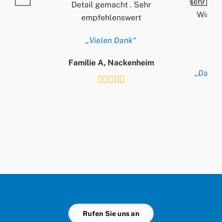
sehr ord
Detail gemacht . Sehr
Wir si
empfehlenswert
„Vielen Dank“
Familie A, Nackenheim
„Danke 
T
Rufen Sie uns an