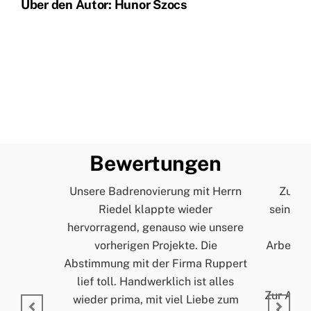
Über den Autor:
Hunor Szocs
Bewertungen
Unsere Badrenovierung mit Herrn
Zur Pe
Riedel klappte wieder
seinem A
hervorragend, genauso wie unsere
und
vorherigen Projekte. Die
Arbeitss
Abstimmung mit der Firma Ruppert
lief toll. Handwerklich ist alles
Zur Arbei
wieder prima, mit viel Liebe zum