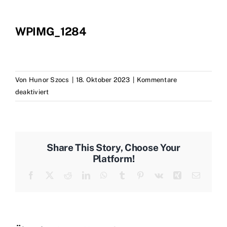
Marken
Kontakt
WPIMG_1284
Von
Hunor Szocs
|
18. Oktober 2023
|
Kommentare
für
deaktiviert
WPIMG_1284
Share This Story, Choose Your
Platform!
Facebook
X
Reddit
LinkedIn
WhatsApp
Tumblr
Pinterest
Vk
Xing
E-
Mail