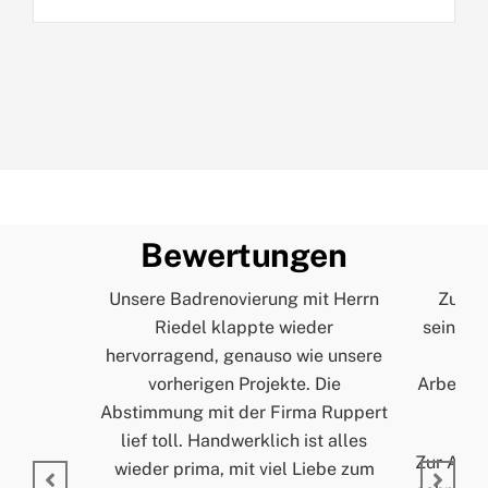
Bewertungen
Unsere Badrenovierung mit Herrn
Zur Pe
Riedel klappte wieder
seinem A
hervorragend, genauso wie unsere
und
vorherigen Projekte. Die
Arbeitss
Abstimmung mit der Firma Ruppert
lief toll. Handwerklich ist alles
Zur Arbei
wieder prima, mit viel Liebe zum