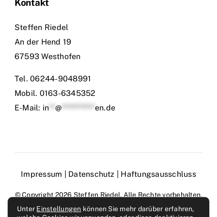
Kontakt
Steffen Riedel
An der Hend 19
67593 Westhofen
Tel.
06244-9048991
Mobil.
0163-6345352
E-Mail:
in
**
@
***********
en.de
Impressum
|
Datenschutz
|
Haftungsausschluss
© Copyright 2026 Steffen Riedel. Alle Rechte vorbehalten.
Powered by
WME
Unter
Einstellungen
können Sie mehr darüber erfahren,