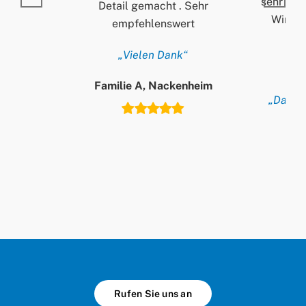
sehr ord
Detail gemacht . Sehr
Wir si
empfehlenswert
„Vielen Dank“
Familie A, Nackenheim
„Danke 
T
Rufen Sie uns an