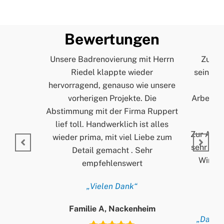
Bewertungen
Unsere Badrenovierung mit Herrn
Zur Pe
Riedel klappte wieder
seinem A
hervorragend, genauso wie unsere
und
vorherigen Projekte. Die
Arbeitss
Abstimmung mit der Firma Ruppert
lief toll. Handwerklich ist alles
Zur Arbei
wieder prima, mit viel Liebe zum
sehr ord
Detail gemacht . Sehr
Wir si
empfehlenswert
„Vielen Dank“
Familie A, Nackenheim
„Danke 