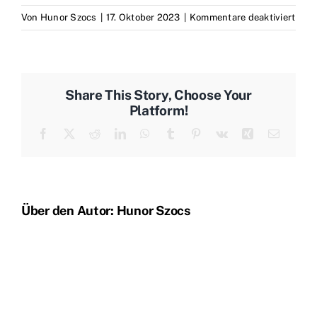
für
Von
Hunor Szocs
|
17. Oktober 2023
|
Kommentare deaktiviert
IMG
Share This Story, Choose Your
Platform!
Facebook
X
Reddit
LinkedIn
WhatsApp
Tumblr
Pinterest
Vk
Xing
E-
Mail
Über den Autor:
Hunor Szocs