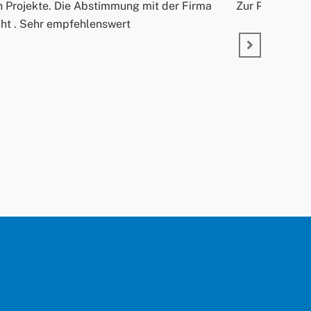
n Projekte. Die Abstimmung mit der Firma
Zur Person: He
acht . Sehr empfehlenswert