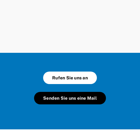
T
Rufen Sie uns an
Senden Sie uns eine Mail