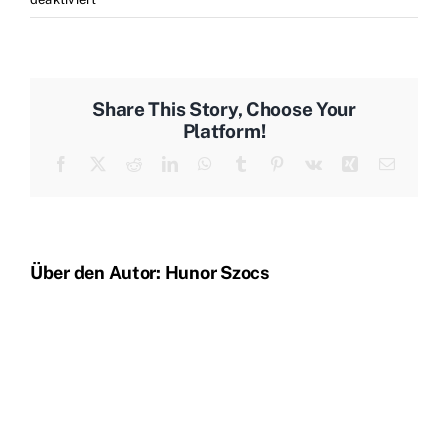
IMG_1291
Share This Story, Choose Your
Platform!
Facebook
X
Reddit
LinkedIn
WhatsApp
Tumblr
Pinterest
Vk
Xing
E-
Mail
Über den Autor:
Hunor Szocs