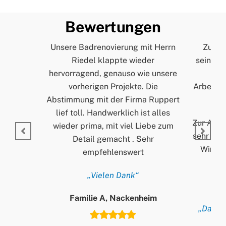
Bewertungen
Unsere Badrenovierung mit Herrn
Zur Pe
Riedel klappte wieder
seinem A
hervorragend, genauso wie unsere
und
vorherigen Projekte. Die
Arbeitss
Abstimmung mit der Firma Ruppert
lief toll. Handwerklich ist alles
Zur Arbei
wieder prima, mit viel Liebe zum
sehr ord
Detail gemacht . Sehr
Wir si
empfehlenswert
„Vielen Dank“
Familie A, Nackenheim
„Danke 