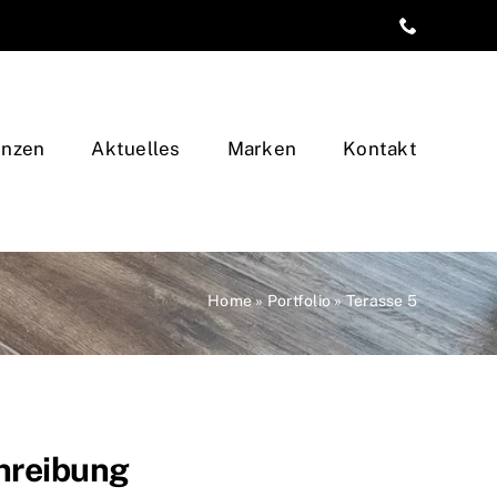
enzen
Aktuelles
Marken
Kontakt
Home
»
Portfolio
»
Terasse 5
hreibung