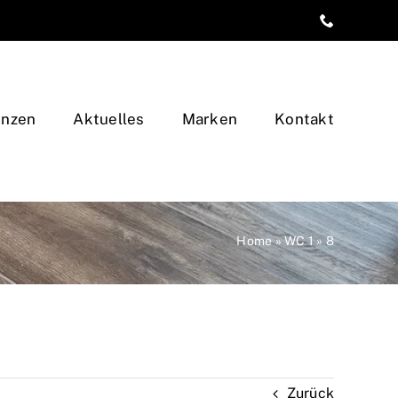
enzen
Aktuelles
Marken
Kontakt
Home
»
WC 1
»
8
Zurück