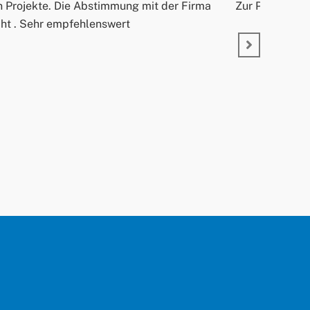
n Projekte. Die Abstimmung mit der Firma
Zur Person: He
acht . Sehr empfehlenswert