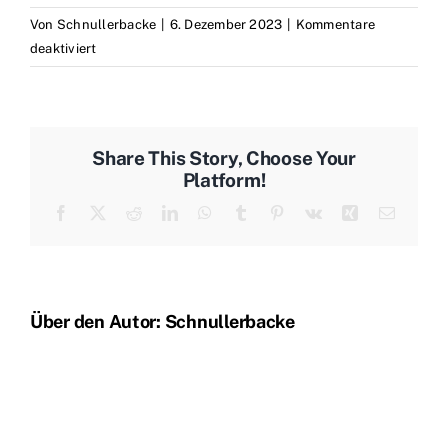
Von
Schnullerbacke
|
6. Dezember 2023
|
Kommentare
für
deaktiviert
IMG_20231206_113040
Share This Story, Choose Your
Platform!
Facebook
X
Reddit
LinkedIn
WhatsApp
Tumblr
Pinterest
Vk
Xing
E-
Mail
Über den Autor:
Schnullerbacke