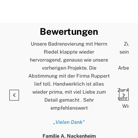
Bewertungen
Unsere Badrenovierung mit Herrn
Zur Pe
Riedel klappte wieder
seinem A
hervorragend, genauso wie unsere
und
vorherigen Projekte. Die
Arbeitss
Abstimmung mit der Firma Ruppert
lief toll. Handwerklich ist alles
Zur Arbei
wieder prima, mit viel Liebe zum
sehr ord
Detail gemacht . Sehr
Wir si
empfehlenswert
„Vielen Dank“
Familie A, Nackenheim