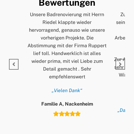
Bewertungen
Unsere Badrenovierung mit Herrn
Zur Pe
Riedel klappte wieder
seinem A
hervorragend, genauso wie unsere
und
vorherigen Projekte. Die
Arbeitss
Abstimmung mit der Firma Ruppert
lief toll. Handwerklich ist alles
Zur Arbei
wieder prima, mit viel Liebe zum
sehr ord
Detail gemacht . Sehr
Wir si
empfehlenswert
„Vielen Dank“
Familie A, Nackenheim
„Danke 
T